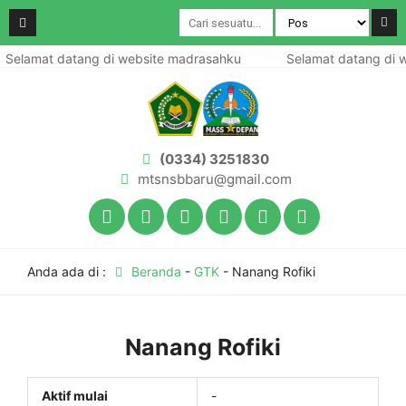
Selamat datang di website madrasahku
Selamat datang di w
(0334) 3251830
mtsnsbbaru@gmail.com
Anda ada di :
Beranda
-
GTK
-
Nanang Rofiki
Nanang Rofiki
Aktif mulai
-