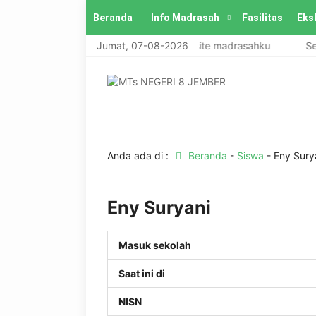
Beranda
Info Madrasah
Fasilitas
Eks
Selamat datang di website madrasahku
Jumat, 07-08-2026
Sela
Anda ada di :
Beranda
-
Siswa
-
Eny Sury
Eny Suryani
Masuk sekolah
Saat ini di
NISN