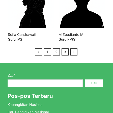
Sofia Candrawati
M.Zoedianto M
Guru IPS
Guru PPKn
1
2
3
Cari
Cari
Pos-pos Terbaru
Kebangkitan Nasional
Hari Pendidikan Nasional