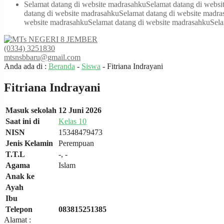
Selamat datang di website madrasahku
Selamat datang di websi
datang di website madrasahku
Selamat datang di website madr
website madrasahku
Selamat datang di website madrasahku
Sela
(0334) 3251830
mtsnsbbaru@gmail.com
Anda ada di :
Beranda
-
Siswa
-
Fitriana Indrayani
Fitriana Indrayani
Masuk sekolah
12 Juni 2026
Saat ini di
Kelas 10
NISN
15348479473
Jenis Kelamin
Perempuan
T.T.L
-, -
Agama
Islam
Anak ke
Ayah
Ibu
Telepon
083815251385
Alamat :