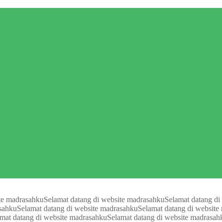
te madrasahku
Selamat datang di website madrasahku
Selamat datang di
asahku
Selamat datang di website madrasahku
Selamat datang di website
mat datang di website madrasahku
Selamat datang di website madrasah