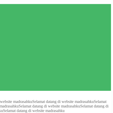
 website madrasahku
Selamat datang di website madrasahku
Selamat
 madrasahku
Selamat datang di website madrasahku
Selamat datang di
ku
Selamat datang di website madrasahku