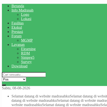
Beranda
Info Madrasah
Logo
Lokasi
Fasilitas
Ekskul
Prestasi
Forum
MGMP
Layanan
Elearning
RDM
Simpeg5
Survey
Download
Sabtu, 08-08-2026
Selamat datang di website madrasahku
Selamat datang di websi
datang di website madrasahku
Selamat datang di website madr
website madrasahku
Selamat datang di website madrasahku
Sela