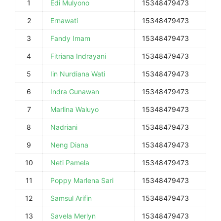
1
Edi Mulyono
15348479473
2
Ernawati
15348479473
3
Fandy Imam
15348479473
4
Fitriana Indrayani
15348479473
5
Iin Nurdiana Wati
15348479473
6
Indra Gunawan
15348479473
7
Marlina Waluyo
15348479473
8
Nadriani
15348479473
9
Neng Diana
15348479473
10
Neti Pamela
15348479473
11
Poppy Marlena Sari
15348479473
12
Samsul Arifin
15348479473
13
Savela Merlyn
15348479473