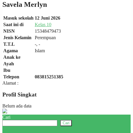
Savela Merlyn
Masuk sekolah
12 Juni 2026
Saat ini di
Kelas 10
NISN
15348479473
Jenis Kelamin
Perempuan
T.T.L
-, -
Agama
Islam
Anak ke
Ayah
Ibu
Telepon
083815251385
Alamat :
Profil Singkat
Belum ada data
Cari
Cari