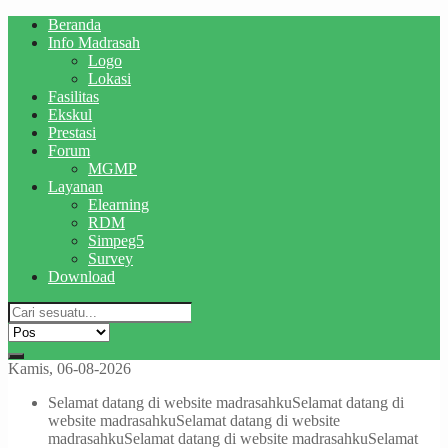
Beranda
Info Madrasah
Logo
Lokasi
Fasilitas
Ekskul
Prestasi
Forum
MGMP
Layanan
Elearning
RDM
Simpeg5
Survey
Download
Kamis, 06-08-2026
Selamat datang di website madrasahku
Selamat datang di
website madrasahku
Selamat datang di website
madrasahku
Selamat datang di website madrasahku
Selamat