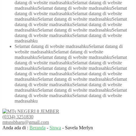
datang di website madrasahku
Selamat datang di website
madrasahku
Selamat datang di website madrasahku
Selamat
datang di website madrasahku
Selamat datang di website
madrasahku
Selamat datang di website madrasahku
Selamat
datang di website madrasahku
Selamat datang di website
madrasahku
Selamat datang di website madrasahku
Selamat
datang di website madrasahku
Selamat datang di website
madrasahku
Selamat datang di website madrasahku
Selamat datang di
website madrasahku
Selamat datang di website
madrasahku
Selamat datang di website madrasahku
Selamat
datang di website madrasahku
Selamat datang di website
madrasahku
Selamat datang di website madrasahku
Selamat
datang di website madrasahku
Selamat datang di website
madrasahku
Selamat datang di website madrasahku
Selamat
datang di website madrasahku
Selamat datang di website
madrasahku
Selamat datang di website madrasahku
Selamat
datang di website madrasahku
Selamat datang di website
madrasahku
(0334) 3251830
mtsnsbbaru@gmail.com
Anda ada di :
Beranda
-
Siswa
-
Savela Merlyn