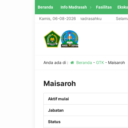
Beranda
Info Madrasah
Fasilitas
Eksku
Selamat datang di website madrasahku
Kamis, 06-08-2026
Selamat 
Anda ada di :
Beranda
-
GTK
-
Maisaroh
Maisaroh
Aktif mulai
Jabatan
Status