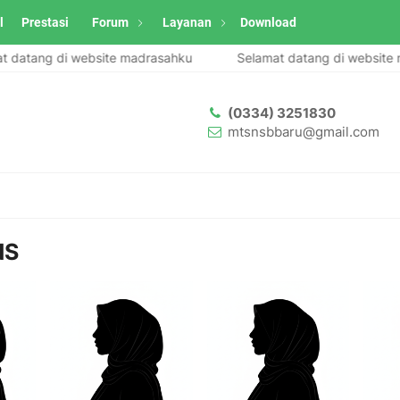
l
Prestasi
Forum
Layanan
Download
datang di website madrasahku
Selamat datang di website m
(0334) 3251830
mtsnsbbaru@gmail.com
NS