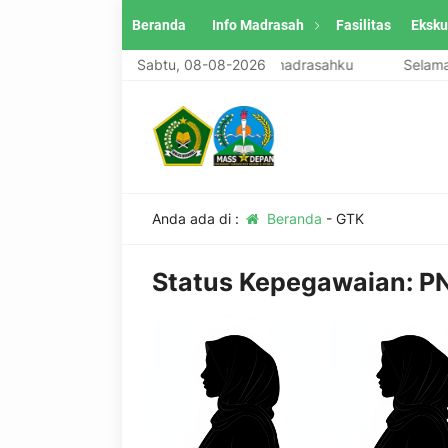
Beranda
Info Madrasah
Fasilitas
Eksku
Selamat datang di website madrasahku
Sabtu, 08-08-2026
Selamat 
Anda ada di :
Beranda
-
GTK
Status Kepegawaian:
P