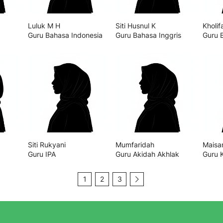
Luluk M H
Siti Husnul K
Kholif
Guru Bahasa Indonesia
Guru Bahasa Inggris
Guru 
Siti Rukyani
Mumfaridah
Maisa
Guru IPA
Guru Akidah Akhlak
Guru 
1
2
3